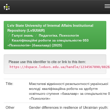
Skip
navigation
Lviv State University of Internal Affairs Institutional
Repository (LvSUIAIR)
Галузі знань
Педагогіка. Психологія
Кваліфікаційні роботи за спеціальністю 053
«Психологія» (бакалавр) (2025)
Please use this identifier to cite or link to this item:
https://dspace.lvduvs.edu.ua/handle/1234567890/8826
Title:
Міжстатеві відмінності резильєнтності української
молоді: кваліфікаційна робота на здобуття
освітнього ступеня «бакалавр» за спеціальністю 
«Психологія»
Other
Gender differences in resilience of Ukrainian youth: