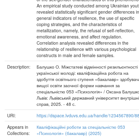
An empirical study conducted among Ukrainian you
revealed statistically significant gender differences i
general indicators of resilience, the use of specific
coping strategies, and the characteristics of
metallization, namely, the refusal of self-reflection,
emotional awareness, and affect regulation.
Correlation analysis revealed differences in the
relationship of resilience with various psychological
constructs in male and female samples.
Description:
Балушко О. Міжстатеві відмінності резильєнтності
української молоді: кваліфікаційна робота на
здобуття освітнього ступеня «бакалавр» здобувач
вищої освіти заочної форми навчання за
спеціальністю 053 «Психологія» / Оксана Балушко
Львів: Львівський державний університет внутрішн
справ, 2025. - 48 с.
URI:
https://dspace.lvduvs.edu.ua/handle/1234567890/8
Appears in
Кваліфікаційні роботи за спеціальністю 053
Collections:
«Психологія» (бакалавр) (2025)