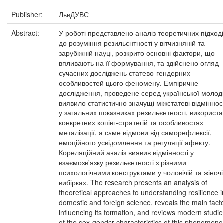
Publisher:
ЛьвДУВС
Abstract:
У роботі представлено аналіз теоретичних підход
до розуміння резильєнтності у вітчизняній та
зарубіжній науці, розкрито основні фактори, що
впливають на її формування, та здійснено огляд
сучасних досліджень статево-гендерних
особливостей цього феномену. Емпіричне
дослідження, проведене серед української молоді
виявило статистично значущі міжстатеві відміннос
у загальних показниках резильєнтності, використа
конкретних копінг-стратегій та особливостях
металізації, а саме відмови від саморефлексії,
емоційного усвідомлення та регуляції афекту.
Кореляційний аналіз виявив відмінності у
взаємозв'язку резильєнтності з різними
психологічними конструктами у чоловічій та жіноч
вибірках. The research presents an analysis of
theoretical approaches to understanding resilience i
domestic and foreign science, reveals the main fact
influencing its formation, and reviews modern studie
of the sex-gender characteristics of this phenomeno