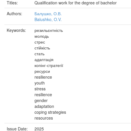
Titles:
Qualification work for the degree of bachelor
Authors:
Балушко, О.В.
Balushko, O.V.
Keywords:
резильєнтність
молодь
стрес
стійкість
стать
адаптація
копінг-стратегії
ресурси
resilience
youth
stress
resilience
gender
adaptation
coping strategies
resources
Issue Date:
2025