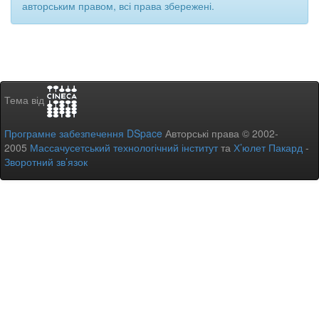
авторським правом, всі права збережені.
Тема від
Програмне забезпечення DSpace
Авторські права © 2002-
2005
Массачусетський технологічний інститут
та
Х’юлет Пакард
-
Зворотний зв’язок