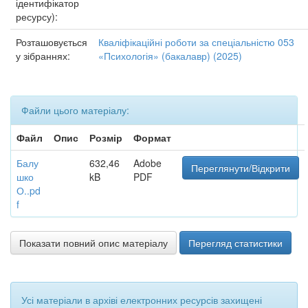
ідентифікатор
ресурсу):
Розташовується
Кваліфікаційні роботи за спеціальністю 053
у зібраннях:
«Психологія» (бакалавр) (2025)
Файли цього матеріалу:
Файл
Опис
Розмір
Формат
Балу
632,46
Adobe
Переглянути/Відкрити
шко
kB
PDF
О..pd
f
Показати повний опис матеріалу
Перегляд статистики
Усі матеріали в архіві електронних ресурсів захищені