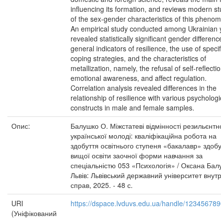
influencing its formation, and reviews modern st
of the sex-gender characteristics of this pheno
An empirical study conducted among Ukrainian 
revealed statistically significant gender differenc
general indicators of resilience, the use of specif
coping strategies, and the characteristics of
metallization, namely, the refusal of self-reflectio
emotional awareness, and affect regulation.
Correlation analysis revealed differences in the
relationship of resilience with various psychologi
constructs in male and female samples.
Опис:
Балушко О. Міжстатеві відмінності резильєнтн
української молоді: кваліфікаційна робота на
здобуття освітнього ступеня «бакалавр» здоб
вищої освіти заочної форми навчання за
спеціальністю 053 «Психологія» / Оксана Балу
Львів: Львівський державний університет внутр
справ, 2025. - 48 с.
URI
https://dspace.lvduvs.edu.ua/handle/12345678
(Уніфікований