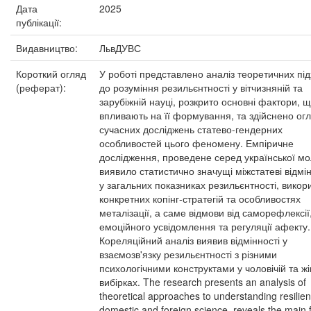
Дата
2025
публікації:
Видавництво:
ЛьвДУВС
Короткий огляд
У роботі представлено аналіз теоретичних під
(реферат):
до розуміння резильєнтності у вітчизняній та
зарубіжній науці, розкрито основні фактори, 
впливають на її формування, та здійснено ог
сучасних досліджень статево-гендерних
особливостей цього феномену. Емпіричне
дослідження, проведене серед української мо
виявило статистично значущі міжстатеві відмін
у загальних показниках резильєнтності, викор
конкретних копінг-стратегій та особливостях
металізації, а саме відмови від саморефлексії
емоційного усвідомлення та регуляції афекту.
Кореляційний аналіз виявив відмінності у
взаємозв'язку резильєнтності з різними
психологічними конструктами у чоловічій та жі
вибірках. The research presents an analysis of
theoretical approaches to understanding resilien
domestic and foreign science, reveals the main 