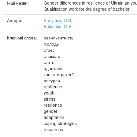
Інші назви:
Gender differences in resilience of Ukrainian you
Qualification work for the degree of bachelor
Автори:
Балушко, О.В.
Balushko, O.V.
Ключові слова:
резильєнтність
молодь
стрес
стійкість
стать
адаптація
копінг-стратегії
ресурси
resilience
youth
stress
resilience
gender
adaptation
coping strategies
resources