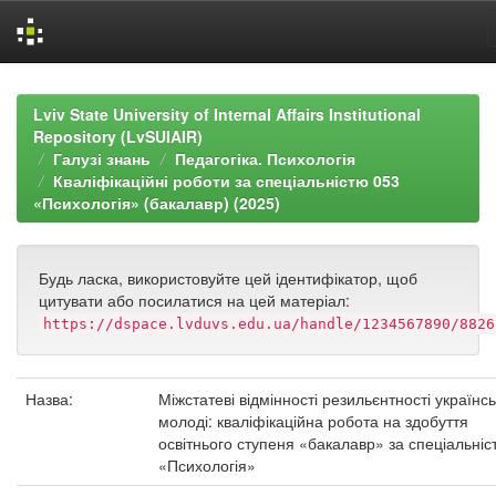
Skip
navigation
Lviv State University of Internal Affairs Institutional
Repository (LvSUIAIR)
Галузі знань
Педагогіка. Психологія
Кваліфікаційні роботи за спеціальністю 053
«Психологія» (бакалавр) (2025)
Будь ласка, використовуйте цей ідентифікатор, щоб
цитувати або посилатися на цей матеріал:
https://dspace.lvduvs.edu.ua/handle/1234567890/8826
Назва:
Міжстатеві відмінності резильєнтності українсь
молоді: кваліфікаційна робота на здобуття
освітнього ступеня «бакалавр» за спеціальніс
«Психологія»