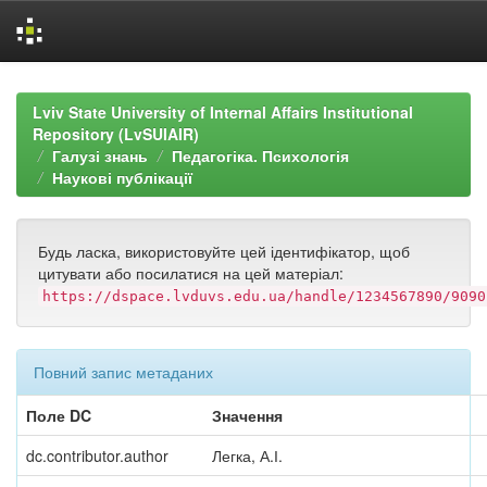
Skip
navigation
Lviv State University of Internal Affairs Institutional
Repository (LvSUIAIR)
Галузі знань
Педагогіка. Психологія
Наукові публікації
Будь ласка, використовуйте цей ідентифікатор, щоб
цитувати або посилатися на цей матеріал:
https://dspace.lvduvs.edu.ua/handle/1234567890/9090
Повний запис метаданих
Поле DC
Значення
dc.contributor.author
Легка, А.І.