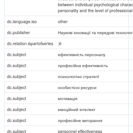
between individual psychological charact
personality and the level of professional
dc.language.iso
other
dc.publisher
Наукові інновації та передові технологі
dc.relation.ispartofseries
;6
dc.subject
ефективність персоналу
dc.subject
професійна ефективність
dc.subject
психологічні стратегії
dc.subject
особистісні ресурси
dc.subject
мотивація
dc.subject
емоційний інтелект
dc.subject
професійне вигорання
dc.subject
personnel effectiveness