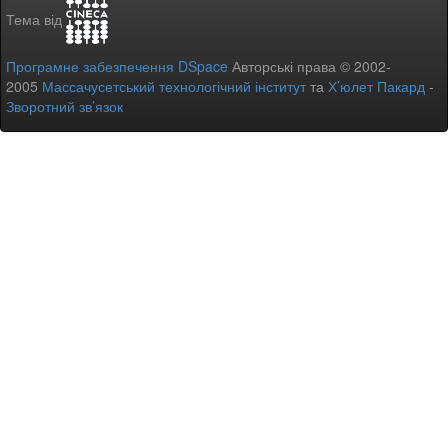
Тема від
Програмне забезпечення DSpace
Авторські права © 2002-
2005
Массачусетський технологічний інститут
та
Х’юлет Пакард
-
Зворотний зв’язок