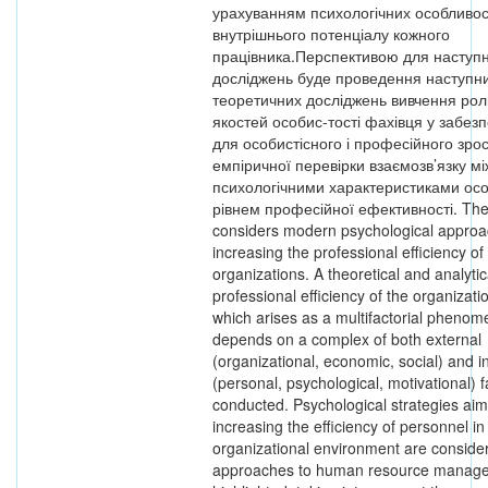
урахуванням психологічних особливос
внутрішнього потенціалу кожного
працівника.Перспективою для наступ
досліджень буде проведення наступн
теоретичних досліджень вивчення ролі
якостей особис-тості фахівця у забез
для особистісного і професійного зро
емпіричної перевірки взаємозв’язку м
психологічними характеристиками осо
рівнем професійної ефективності. The 
considers modern psychological approa
increasing the professional efficiency of
organizations. A theoretical and analytic
professional efficiency of the organizati
which arises as a multifactorial pheno
depends on a complex of both external
(organizational, economic, social) and i
(personal, psychological, motivational) fa
conducted. Psychological strategies aim
increasing the efficiency of personnel in
organizational environment are consid
approaches to human resource manag