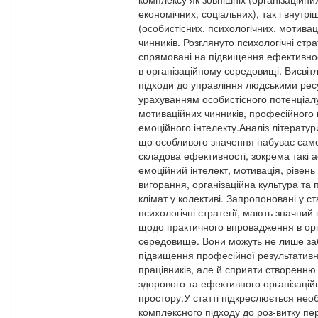
економічних, соціальних), так і внутрі
(особистісних, психологічних, мотивац
чинників. Розглянуто психологічні страт
спрямовані на підвищення ефективно
в організаційному середовищі. Висвіт
підходи до управління людськими рес
урахуванням особистісного потенціалу
мотиваційних чинників, професійного 
емоційного інтелекту.Аналіз літератур
що особливого значення набуває саме
складова ефективності, зокрема такі а
емоційний інтелект, мотивація, рівен
вигорання, організаційна культура та 
клімат у колективі. Запропоновані у ст
психологічні стратегії, мають значний
щодо практичного впровадження в орг
середовище. Вони можуть не лише за
підвищення професійної результативн
працівників, але й сприяти створенню
здорового та ефективного організацій
простору.У статті підкреслюється необ
комплексного підходу до роз-витку пе