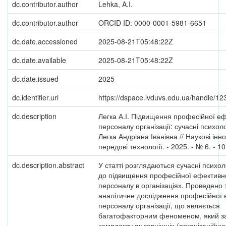
dc.contributor.author
Lehka, A.I.
dc.contributor.author
ORCID ID: 0000-0001-5981-6651
dc.date.accessioned
2025-08-21T05:48:22Z
dc.date.available
2025-08-21T05:48:22Z
dc.date.issued
2025
dc.identifier.uri
https://dspace.lvduvs.edu.ua/handle/1
dc.description
Легка А.І. Підвищення професійної еф
персоналу організації: сучасні психоло
Легка Андріана Іванівна // Наукові інно
передові технології. - 2025. - № 6. - 10
dc.description.abstract
У статті розглядаються сучасні психол
до підвищення професійної ефективн
персоналу в організаціях. Проведено 
аналітичне дослідження професійної 
персоналу організації, що являється
багатофакторним феноменом, який за
комплексу як зовнішніх (організаційни