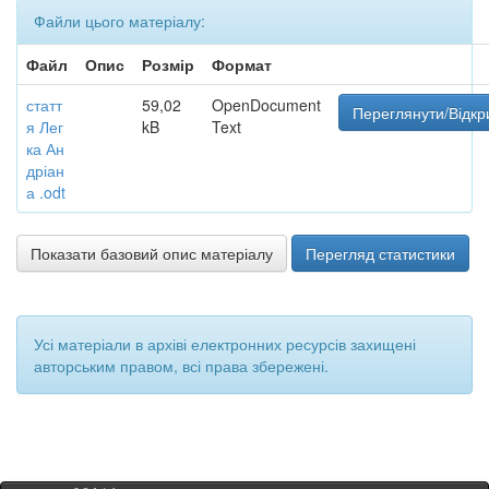
Файли цього матеріалу:
Файл
Опис
Розмір
Формат
статт
59,02
OpenDocument
Переглянути/Відкр
я Лег
kB
Text
ка Ан
дріан
а .odt
Показати базовий опис матеріалу
Перегляд статистики
Усі матеріали в архіві електронних ресурсів захищені
авторським правом, всі права збережені.