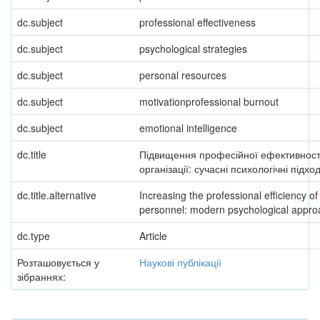
dc.subject
professional effectiveness
dc.subject
psychological strategies
dc.subject
personal resources
dc.subject
motivationprofessional burnout
dc.subject
emotional intelligence
dc.title
Підвищення професійної ефективност
організації: сучасні психологічні підхо
dc.title.alternative
Increasing the professional efficiency of
personnel: modern psychological appr
dc.type
Article
Розташовується у
Наукові публікації
зібраннях: