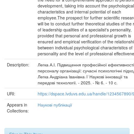
development, taking into account the psychological
characteristics and internal potential of each
employee.The prospect for further scientific resea
will be to conduct further theoretical studies of the 
of leadership qualities of a specialist's personality,
provided that personal and professional growth is
ensured and empirical verification of the relationsh
between individual psychological characteristics of
personality and the level of professional effectiven
Description:
Легка А.І. Підвищення професійної ефективності
персоналу організації: сучасні психологічні підхо
Легка Андріана Іванівна // Наукові інновації та
передові технології. - 2025. - № 6. - 10 с.
URI:
https://dspace.lvduvs.edu.ua/handle/1234567890/
Appears in
Наукові публікації
Collections: