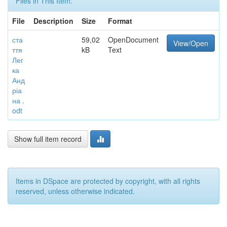
Files in This Item:
File
Description
Size
Format
ста
59,02
OpenDocument
View/Open
ття
kB
Text
Лег
ка
Анд
ріа
на .
odt
Show full item record
Items in DSpace are protected by copyright, with all rights
reserved, unless otherwise indicated.