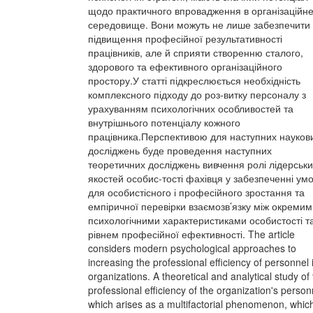
щодо практичного впровадження в організаційн
середовище. Вони можуть не лише забезпечити
підвищення професійної результативності
працівників, але й сприяти створенню сталого,
здорового та ефективного організаційного
простору.У статті підкреслюється необхідність
комплексного підходу до роз-витку персоналу з
урахуванням психологічних особливостей та
внутрішнього потенціалу кожного
працівника.Перспективою для наступних науков
досліджень буде проведення наступних
теоретичних досліджень вивчення ролі лідерськи
якостей особис-тості фахівця у забезпеченні ум
для особистісного і професійного зростання та
емпіричної перевірки взаємозв’язку між окремим
психологічними характеристиками особистості т
рівнем професійної ефективності. The article
considers modern psychological approaches to
increasing the professional efficiency of personnel 
organizations. A theoretical and analytical study of
professional efficiency of the organization's person
which arises as a multifactorial phenomenon, whic