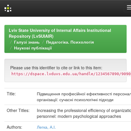
Skip
navigation
Lviv State University of Internal Affairs Institutional
Repository (LvSUIAIR)
Галузі знань
Педагогіка. Психологія
Наукові публікації
Please use this identifier to cite or link to this item:
https://dspace.lvduvs.edu.ua/handle/1234567890/9090
Title:
Підвищення професійної ефективності персона
організації: сучасні психологічні підходи
Other Titles:
Increasing the professional efficiency of organizati
personnel: modern psychological approaches
Authors:
Легка, А.І.