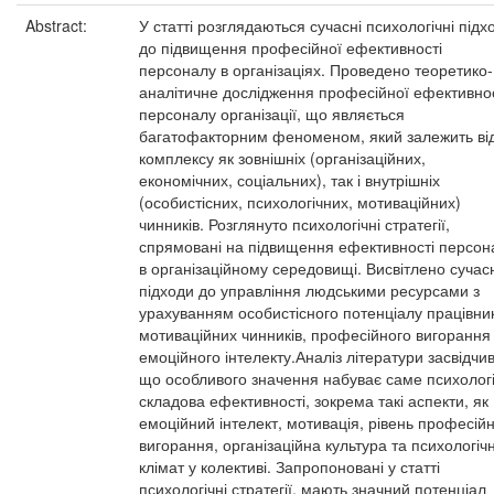
Abstract:
У статті розглядаються сучасні психологічні підх
до підвищення професійної ефективності
персоналу в організаціях. Проведено теоретико-
аналітичне дослідження професійної ефективнос
персоналу організації, що являється
багатофакторним феноменом, який залежить ві
комплексу як зовнішніх (організаційних,
економічних, соціальних), так і внутрішніх
(особистісних, психологічних, мотиваційних)
чинників. Розглянуто психологічні стратегії,
спрямовані на підвищення ефективності персон
в організаційному середовищі. Висвітлено сучас
підходи до управління людськими ресурсами з
урахуванням особистісного потенціалу працівни
мотиваційних чинників, професійного вигорання
емоційного інтелекту.Аналіз літератури засвідчив
що особливого значення набуває саме психолог
складова ефективності, зокрема такі аспекти, як
емоційний інтелект, мотивація, рівень професій
вигорання, організаційна культура та психологіч
клімат у колективі. Запропоновані у статті
психологічні стратегії, мають значний потенціал