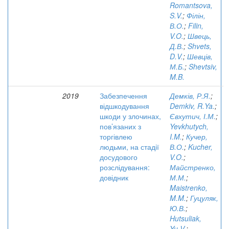
Romantsova,
S.V.
;
Філін,
В.О.
;
Filin,
V.O.
;
Швець,
Д.В.
;
Shvets,
D.V.
;
Шевців,
М.Б.
;
Shevtsiv,
M.B.
2019
Забезпечення
Демків, Р.Я.
;
відшкодування
Demkiv, R.Ya.
;
шкоди у злочинах,
Євхутич, І.М.
;
пов’язаних з
Yevkhutych,
торгівлею
I.M.
;
Кучер,
людьми, на стадії
В.О.
;
Kucher,
досудового
V.O.
;
розслідування:
Майстренко,
довідник
М.М.
;
Maistrenko,
M.M.
;
Гуцуляк,
Ю.В.
;
Hutsuliak,
Yu.V.
;