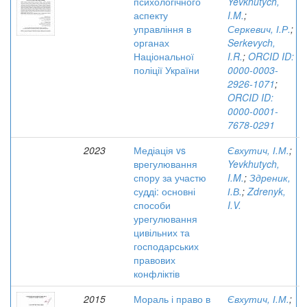
психологічного
Yevkhutych,
аспекту
I.M.
;
управління в
Серкевич, І.Р.
;
органах
Serkevych,
Національної
I.R.
;
ORCID ID:
поліції України
0000-0003-
2926-1071
;
ORCID ID:
0000-0001-
7678-0291
2023
Медіація vs
Євхутич, І.М.
;
врегулювання
Yevkhutych,
спору за участю
I.M.
;
Здреник,
судді: основні
І.В.
;
Zdrenyk,
способи
I.V.
урегулювання
цивільних та
господарських
правових
конфліктів
2015
Мораль і право в
Євхутич, І.М.
;