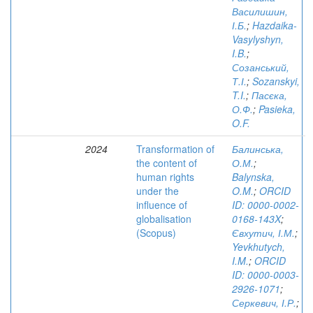
Василишин,
І.Б.
;
Hazdaika-
Vasylyshyn,
I.B.
;
Созанський,
Т.І.
;
Sozanskyi,
T.I.
;
Пасєка,
О.Ф.
;
Pasieka,
O.F.
2024
Transformation of
Балинська,
the content of
О.М.
;
human rights
Balynska,
under the
O.M.
;
ORCID
inﬂuence of
ID: 0000-0002-
globalisation
0168-143X
;
(Scopus)
Євхутич, І.М.
;
Yevkhutych,
I.M.
;
ORCID
ID: 0000-0003-
2926-1071
;
Серкевич, І.Р.
;