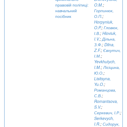
правовій політиці:
O.M.
;
навчальний
Горпинюк,
посібник
О.П.
;
Horpyniuk,
O.P.
;
Гловюк,
І.В.
;
Hloviuk,
I.V.
;
Дільна,
З.Ф.
;
Dilna,
Z.F.
;
Євхутич,
І.М.
;
Yevkhutych,
I.M.
;
Лісіцина,
Ю.О.
;
Lisitsyna,
Yu.O.
;
Романцова,
С.В.
;
Romantsova,
S.V.
;
Серкевич, І.Р.
;
Serkevych,
I.R.
;
Сидорук,