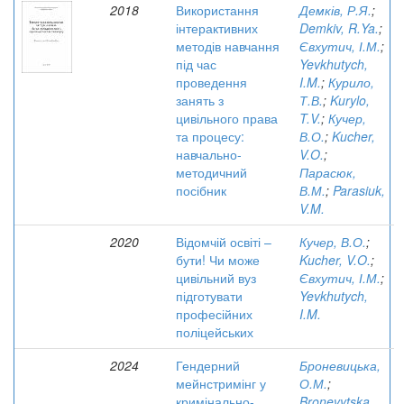
2018
Використання
Демків, Р.Я.
;
інтерактивних
Demkiv, R.Ya.
;
методів навчання
Євхутич, І.М.
;
під час
Yevkhutych,
проведення
I.M.
;
Курило,
занять з
Т.В.
;
Kurylo,
цивільного права
T.V.
;
Кучер,
та процесу:
В.О.
;
Kucher,
навчально-
V.O.
;
методичний
Парасюк,
посібник
В.М.
;
Parasiuk,
V.M.
2020
Відомчій освіті –
Кучер, В.О.
;
бути! Чи може
Kucher, V.O.
;
цивільний вуз
Євхутич, І.М.
;
підготувати
Yevkhutych,
професійних
I.M.
поліцейських
2024
Гендерний
Броневицька,
мейнстримінг у
О.М.
;
кримінально-
Bronevytska,