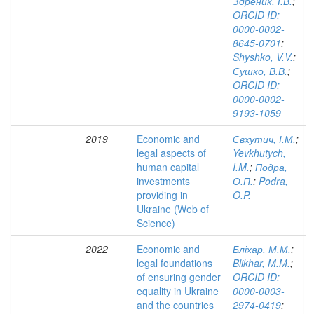
Здреник, І.В.
;
ORCID ID:
0000-0002-
8645-0701
;
Shyshko, V.V.
;
Сушко, В.В.
;
ORCID ID:
0000-0002-
9193-1059
2019
Economic and
Євхутич, І.М.
;
legal aspects of
Yevkhutych,
human capital
I.M.
;
Подра,
investments
О.П.
;
Podra,
providing in
O.P.
Ukraine (Web of
Science)
2022
Economic and
Бліхар, М.М.
;
legal foundations
Blikhar, M.M.
;
of ensuring gender
ORCID ID:
equality in Ukraine
0000-0003-
and the countries
2974-0419
;