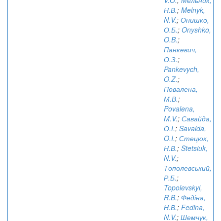
V.O.
;
Мельник,
Н.В.
;
Melnyk,
N.V.
;
Онишко,
О.Б.
;
Onyshko,
O.B.
;
Панкевич,
О.З.
;
Pankevych,
O.Z.
;
Повалена,
М.В.
;
Povalena,
M.V.
;
Савайда,
О.І.
;
Savaida,
O.I.
;
Стецюк,
Н.В.
;
Stetsiuk,
N.V.
;
Тополевський,
Р.Б.
;
Topolevskyi,
R.B.
;
Федіна,
Н.В.
;
Fedina,
N.V.
;
Шемчук,