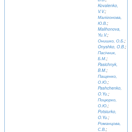
Kovalenko,
V.V.
;
Малігонова,
Ю.В.
;
Malihonova,
Yu.V.
;
Онишко, О.Б.
;
Onyshko, O.B.
;
Пасічник,
Б.М.
;
Pasichnyk,
B.M.
;
Пащенко,
О.Ю.
;
Pashchenko,
O.Yu.
;
Поцюрко,
О.Ю.
;
Potsiurko,
O.Yu.
;
Романцова,
С.В.
;