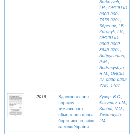
Serkevych,
I.R.
;
ORCID ID:
0000-0001-
7678-0291
;
Здреник, І.В.
;
Zdrenyk, I.V.
;
ORCID ID:
0000-0002-
8645-0701
;
Андрусишин,
Р.М.
;
Andrusyshyn,
R.M.
;
ORCID
ID: 0000-0002-
7791-1107
2016
Вдосконалення
Кучер, В.О.
;
порядку
Євхутич, І.М.
;
тимчасового
Kucher, V.O.
;
обмеження права
Yevkhutych,
боржника на виїзд
I.M.
за межі України