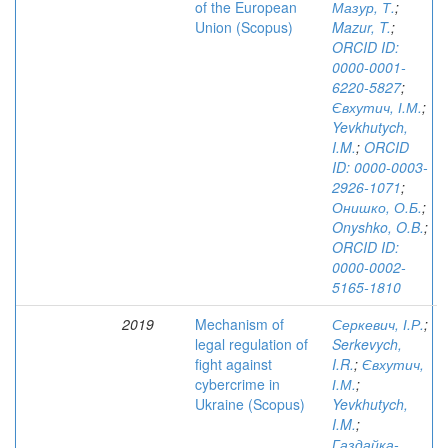
of the European
Мазур, Т.
;
Union (Scopus)
Mazur, T.
;
ORCID ID:
0000-0001-
6220-5827
;
Євхутич, І.М.
;
Yevkhutych,
I.M.
;
ORCID
ID: 0000-0003-
2926-1071
;
Онишко, О.Б.
;
Onyshko, O.B.
;
ORCID ID:
0000-0002-
5165-1810
2019
Mechanism of
Серкевич, І.Р.
;
legal regulation of
Serkevych,
fight against
I.R.
;
Євхутич,
cybercrime in
І.М.
;
Ukraine (Scopus)
Yevkhutych,
I.M.
;
Газдайка-