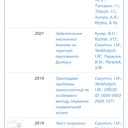
Татарин, І.І.
;
Tataryn, I.I.
;
Хитра, А.Я.
;
Khytra, A.Ya.
2021
Забезпечення
Кучер, В.О.
;
екологічної
Kucher, V.O.
;
безпеки на
Євхутич, І.М.
;
території
Yevkhutych,
окупованого
I.M.
;
Парасюк,
Донбасу
В.М.
;
Parasiuk,
V.M.
2019
Законодавчі
Євхутич, І.М.
;
проблеми
Yevkhutych,
трансплантації як
I.M.
;
ORCID
особливого
ID: 0000-0003-
методу лікування:
2926-1071
порівняльний
аспект
2019
Зміст соціально-
Євхутич, І.М.
;