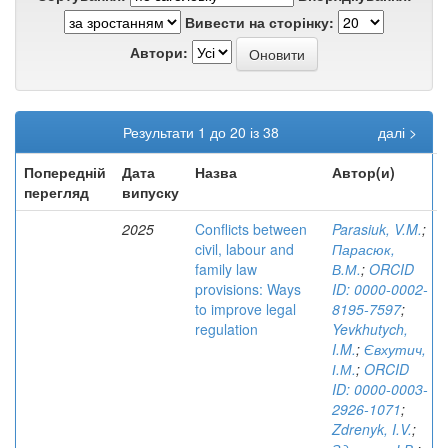
Вивести на сторінку:
Автори:
Результати 1 до 20 із 38
далі >
Попередній
Дата
Назва
Автор(и)
перегляд
випуску
2025
Conflicts between
Parasiuk, V.M.
;
civil, labour and
Парасюк,
family law
В.М.
;
ORCID
provisions: Ways
ID: 0000-0002-
to improve legal
8195-7597
;
regulation
Yevkhutych,
I.M.
;
Євхутич,
І.М.
;
ORCID
ID: 0000-0003-
2926-1071
;
Zdrenyk, I.V.
;