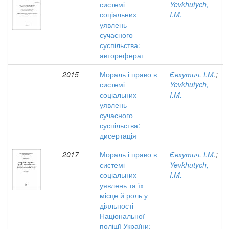
системі
Yevkhutych,
соціальних
I.M.
уявлень
сучасного
суспільства:
автореферат
2015
Мораль і право в
Євхутич, І.М.
;
системі
Yevkhutych,
соціальних
I.M.
уявлень
сучасного
суспільства:
дисертація
2017
Мораль і право в
Євхутич, І.М.
;
системі
Yevkhutych,
соціальних
I.M.
уявлень та їх
місце й роль у
діяльності
Національної
поліції України: