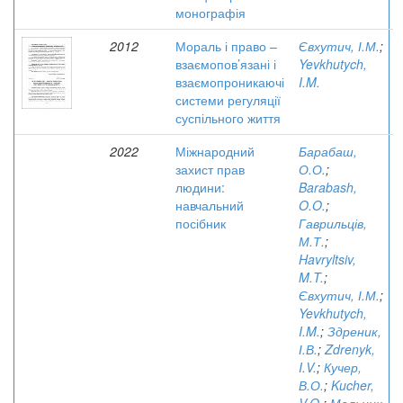
монографія
2012
Мораль і право –
Євхутич, І.М.
;
взаємопов’язані і
Yevkhutych,
взаємопроникаючі
I.M.
системи регуляції
суспільного життя
2022
Міжнародний
Барабаш,
захист прав
О.О.
;
людини:
Barabash,
навчальний
O.O.
;
посібник
Гаврильців,
М.Т.
;
Havryltsiv,
M.T.
;
Євхутич, І.М.
;
Yevkhutych,
I.M.
;
Здреник,
І.В.
;
Zdrenyk,
I.V.
;
Кучер,
В.О.
;
Kucher,