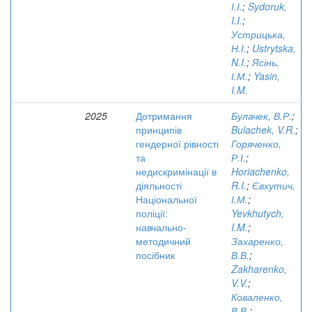
І.І.
;
Sydoruk,
I.I.
;
Устрицька,
Н.І.
;
Ustrytska,
N.I.
;
Ясінь,
І.М.
;
Yasin,
I.M.
2025
Дотримання
Булачек, В.Р.
;
принципів
Bulachek, V.R.
;
гендерної рівності
Горяченко,
та
Р.І.
;
недискримінації в
Horiachenko,
діяльності
R.I.
;
Євхутич,
Національної
І.М.
;
поліції:
Yevkhutych,
навчально-
I.M.
;
методичний
Захаренко,
посібник
В.В.
;
Zakharenko,
V.V.
;
Коваленко,
В.В.
;