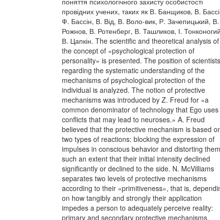
поняття психологічного захисту особистості
провідних учених, таких як В. Банщиков, В. Бассі
Ф. Бассін, В. Від, В. Воло-вик, Р. Зачепицький, В.
Рожнов, В. Ротенберг, В. Ташликов, І. Тонконогий
В. Цапкін. The scientific and theoretical analysis of
the concept of «psychological protection of
personality» is presented. The position of scientist
regarding the systematic understanding of the
mechanisms of psychological protection of the
individual is analyzed. The notion of protective
mechanisms was introduced by Z. Freud for «a
common denominator of technology that Ego uses 
conflicts that may lead to neuroses.» A. Freud
believed that the protective mechanism is based o
two types of reactions: blocking the expression of
impulses in conscious behavior and distorting them
such an extent that their initial intensity declined
significantly or declined to the side. N. McVilliams
separates two levels of protective mechanisms
according to their «primitiveness», that is, dependi
on how tangibly and strongly their application
impedes a person to adequately perceive reality:
primary and secondary protective mechanisms.