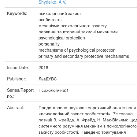
Shydelko, A.V.
Keywords:
психологічний захист
особистість
механізми психологічного захисту
первинні та вторинні захисні механізми
psychological protection
personality
mechanisms of psychological protection
primary and secondary protective mechanisms
Issue Date:
2018
Publisher:
ЛьвДУВС
Series/Report
Психологічна;1
no.:
Abstract:
Представлено науково-теоретичний аналіз поня
«психологічний захист особистості». З’ясовано
позиції З. Фрейда, А. Фрейд, Н. Мак-Вільямс що
системного розуміння механізмів психологічного
захисту особистості. Наведено трактування