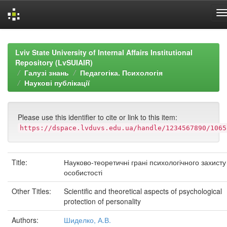
Skip
navigation
Lviv State University of Internal Affairs Institutional
Repository (LvSUIAIR)
Галузі знань
Педагогіка. Психологія
Наукові публікації
Please use this identifier to cite or link to this item:
https://dspace.lvduvs.edu.ua/handle/1234567890/1065
Title:
Науково-теоретичні грані психологічного захисту
особистості
Other Titles:
Scientific and theoretical aspects of psychological
protection of personality
Authors:
Шиделко, А.В.