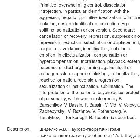
Primitive: overwhelming control, dissociation,
introjection, in particular identification with the
aggressor, negation, primitive idealization, primitiv
isolation, design identification, projection, Ego
splitting, somatization or conversion. Secondary:
cancellation or recovery, repression, suppression o
repression, reduction, substitution or displacement
neglect or avoidance, identification, isolation of
emotion, intellectualization, compensation or
hypercompensation, moralisation, playback, extern
response or discharge, turning against itself or
autoaggression, separate thinking , rationalization,
reactive formation, reversion, regression,
sexualization or instinctization, sublimation. The
interpretation of the notion of psychological protect
of personality, which was considered by B.
Banschikov, V. Bassin, F. Bassin, V. Vid, V. Volovyk,
Zachepytskyi, V. Rozhnov, V. Rothenberg, V.
Tashlykov, I. Tonkonogii, B. Tsapkin is described.
Description:
Шиделко А.В. Науково-теоретичні грані
психологічного захисту особистості / А.В. Шидел