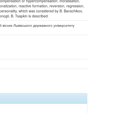
on, compensation or hypercompensation, moralisation,
onalization, reactive formation, reversion, regression,
of personality, which was considered by B. Banschikov,
onogii, B. Tsapkin is described.
й вісник Львівського державного університету