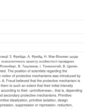
озиції З. Фрейда, А. Фрейд, Н. Мак-Вільямс щодо
 психологічного захисту особистості провідних
 Ротенберг, В. Ташликов, І. Тонконогий, В. Цапкін.
nted. The position of scientists regarding the
he notion of protective mechanisms was introduced by
 A. Freud believed that the protective mechanism is
em to such an extent that their initial intensity
 according to their «primitiveness», that is, depending
and secondary protective mechanisms. Primitive:
mitive idealization, primitive isolation, design
repression, suppression or repression, reduction,