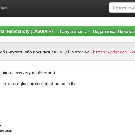
ідка
ional Repository (LvSUIAIR)
Галузі знань
Педагогіка. Психол
щоб цитувати або посилатися на цей матеріал:
https://dspace.lv
гічного захисту особистості
of psychological protection of personality
у
ханізми