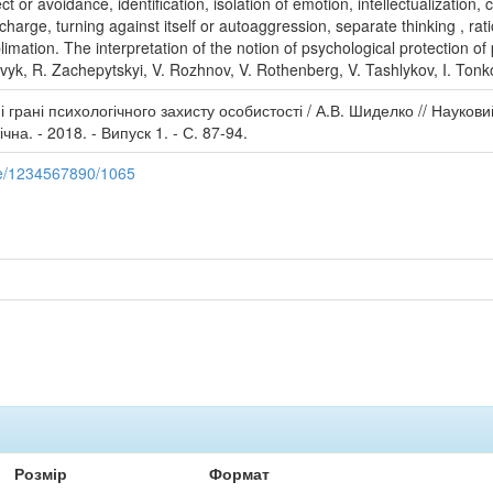
ct or avoidance, identification, isolation of emotion, intellectualizati
harge, turning against itself or autoaggression, separate thinking , rati
ublimation. The interpretation of the notion of psychological protection 
lovyk, R. Zachepytskyi, V. Rozhnov, V. Rothenberg, V. Tashlykov, I. Tonk
грані психологічного захисту особистості / А.В. Шиделко // Наукови
чна. - 2018. - Випуск 1. - С. 87-94.
dle/1234567890/1065
Розмір
Формат