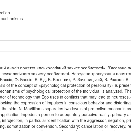
ection
e mechanisms
й аналіз поняття «психологічний захист особистості». З’ясовано п
 психологічного захисту особистості. Наведено трактування поняття
Бассін, Ф. Бассін, В. Від, В. Воло-вик, Р. Зачепицький, В. Рожнов, В.
ysis of the concept of «psychological protection of personality» is prese
echanisms of psychological protection of the individual is analyzed. T
r of technology that Ego uses in conflicts that may lead to neuroses.»
ocking the expression of impulses in conscious behavior and distorting th
to the side. N. McVilliams separates two levels of protective mechanisms
 application impedes a person to adequately perceive reality: primary 
introjection, in particular identification with the aggressor, negation, pri
itting, somatization or conversion. Secondary: cancellation or recovery, 