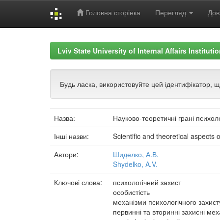
Головна сторінка
Перегляд
Дов
Skip
navigation
Lviv State University of Internal Affairs Institut
Будь ласка, використовуйте цей ідентифікатор, 
Назва:
Науково-теоретичні грані психоло
Інші назви:
Scientific and theoretical aspects 
Автори:
Шиделко, А.В.
Shydelko, A.V.
Ключові слова:
психологічний захист
особистість
механізми психологічного захист
первинні та вторинні захисні ме