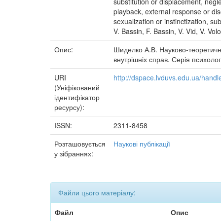
substitution or displacement, negle
playback, external response or disc
sexualization or instinctization, s
V. Bassin, F. Bassin, V. Vid, V. Vo
Опис:
Шиделко А.В. Науково-теоретичні 
внутрішніх справ. Серія психологі
URI
http://dspace.lvduvs.edu.ua/han
(Уніфікований
ідентифікатор
ресурсу):
ISSN:
2311-8458
Розташовується
Наукові публікації
у зібраннях:
Файли цього матеріалу:
Файл
Опис