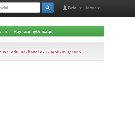
Вхід:
Мова
огія
Наукові публікації
duvs.edu.ua/handle/1234567890/1065