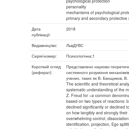
psychological protection
personality
mechanisms of psychological prot
primary and secondary protectiv
Дата
2018
публікації:
Видавництво:
ЛьвДУВС
Серія/номер:
Психологічна;1
Короткий огляд
Представлено науково-теоретични
(реферат):
системного розуміння механізмів
учених, таких як В. Банщиков, В. 
The scientific and theoretical anal
systematic understanding of the m
Z. Freud for «a common denominato
based on two types of reactions: bl
declined significantly or declined 
on how tangibly and strongly their
overwhelming control, dissociation, 
identification, projection, Ego spl