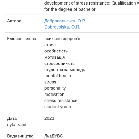
development of stress resistance: Qualification 
for the degree of bachelor
Автори:
Добровольська, О.Р.
Dobrovolska, O.R.
Ключові слова:
психічне здоров’я
стрес
особистість
мотивація
стресостійкість
студентська молодь
mental health
stress
personality
motivation
stress resistance
student youth
Дата
2023
публікації:
Видавництво:
ЛьвДУВС