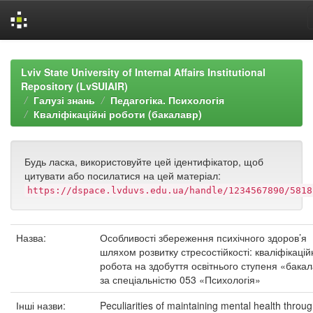
Skip
navigation
Lviv State University of Internal Affairs Institutional
Repository (LvSUIAIR)
Галузі знань
Педагогіка. Психологія
Кваліфікаційні роботи (бакалавр)
Будь ласка, використовуйте цей ідентифікатор, щоб
цитувати або посилатися на цей матеріал:
https://dspace.lvduvs.edu.ua/handle/1234567890/5818
Назва:
Особливості збереження психічного здоров’я
шляхом розвитку стресостійкості: кваліфікацій
робота на здобуття освітнього ступеня «бака
за спеціальністю 053 «Психологія»
Інші назви:
Peculiarities of maintaining mental health throug