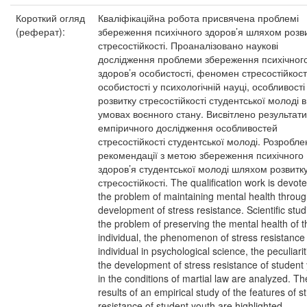
Короткий огляд
Кваліфікаційна робота присвячена проблемі
(реферат):
збереження психічного здоров’я шляхом розв
стресостійкості. Проаналізовано наукові
дослідження проблеми збереження психічног
здоров’я особистості, феномен стресостійкост
особистості у психологічній науці, особливості
розвитку стресостійкості студентської молоді в
умовах воєнного стану. Висвітлено результати
емпіричного дослідження особливостей
стресостійкості студентської молоді. Розробле
рекомендації з метою збереження психічного
здоров’я студентської молоді шляхом розвитк
стресостійкості. The qualification work is devote
the problem of maintaining mental health throug
development of stress resistance. Scientific stud
the problem of preserving the mental health of t
individual, the phenomenon of stress resistance 
individual in psychological science, the peculiarit
the development of stress resistance of student
in the conditions of martial law are analyzed. Th
results of an empirical study of the features of s
resistance of student youth are highlighted.