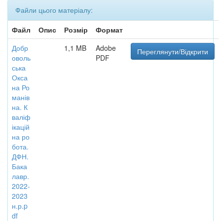
Файли цього матеріалу:
Файл
Опис
Розмір
Формат
Добр
1,1 MB
Adobe
Переглянути/Відкрити
оволь
PDF
ська
Окса
на Ро
манів
на. К
валіф
ікацій
на ро
бота.
ДФН.
Бака
лавр.
2022-
2023
н.р.p
df