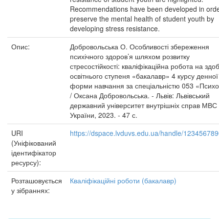
Recommendations have been developed in orde
preserve the mental health of student youth by
developing stress resistance.
Опис:
Добровольська О. Особливості збереження
психічного здоров’я шляхом розвитку
стресостійкості: кваліфікаційна робота на здо
освітнього ступеня «бакалавр» 4 курсу денної
форми навчання за спеціальністю 053 «Психо
/ Оксана Добровольська. - Львів: Львівський
державний університет внутрішніх справ МВС
України, 2023. - 47 с.
URI
https://dspace.lvduvs.edu.ua/handle/12345678
(Уніфікований
ідентифікатор
ресурсу):
Розташовується
Кваліфікаційні роботи (бакалавр)
у зібраннях: