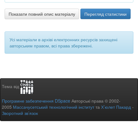
Показати повний опис матеріалу
Перегляд статистики
Усі матеріали в архіві електронних ресурсів захищені
авторським правом, всі права збережені.
Тема від
Програмне забезпечення DSpace
Авторські права © 2002-
2005
Массачусетський технологічний інститут
та
Х’юлет Пакард
-
Зворотний зв’язок