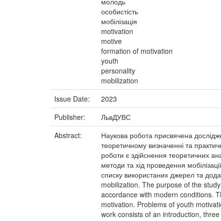
молодь
особистість
мобілізація
motivation
motive
formation of motivation
youth
personality
mobilization
Issue Date:
2023
Publisher:
ЛьвДУВС
Abstract:
Наукова робота присвячена дослідже
теоретичному визначенні та практичн
роботи є здійснення теоретичних анал
методи та хід проведення мобілізації
списку використаних джерел та додатків
mobilization. The purpose of the study 
accordance with modern conditions. Th
motivation. Problems of youth motivati
work consists of an introduction, thre