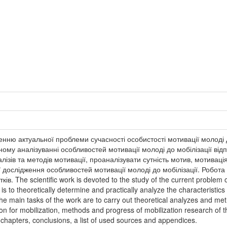
нню актуальної проблеми сучасності особистості мотивації молоді д
ому аналізуванні особливостей мотивації молоді до мобілізації ві
ізів та методів мотивації, проаналізувати сутність мотив, мотиваці
 дослідження особливостей мотивації молоді до мобілізації. Робота ск
. The scientific work is devoted to the study of the current problem o
is to theoretically determine and practically analyze the characteristics
e main tasks of the work are to carry out theoretical analyzes and met
on for mobilization, methods and progress of mobilization research of th
e chapters, conclusions, a list of used sources and appendices.