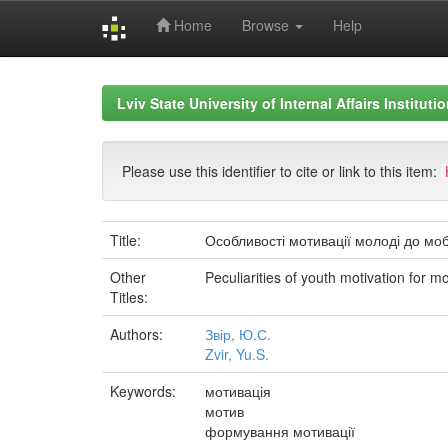
Home
Browse
Help
Skip
navigation
Lviv State University of Internal Affairs Institut
Please use this identifier to cite or link to this item:
Title:
Особливості мотивації молоді до моб
Other
Peculiarities of youth motivation for mo
Titles:
Authors:
Звір, Ю.С.
Zvir, Yu.S.
Keywords:
мотивація
мотив
формування мотивації