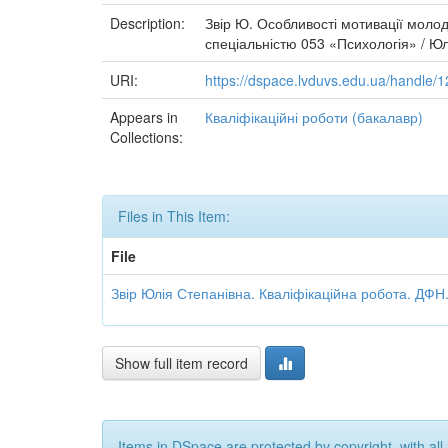
Description:
Звір Ю. Особливості мотивації молод
спеціальністю 053 «Психологія» / Юлі
URI:
https://dspace.lvduvs.edu.ua/handle
Appears in
Кваліфікаційні роботи (бакалавр)
Collections:
Files in This Item:
File
Звір Юлія Степанівна. Кваліфікаційна робота. ДФН.
Show full item record
Items in DSpace are protected by copyright, with all 