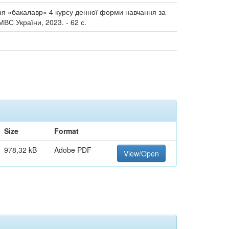
пеня «бакалавр» 4 курсу денної форми навчання за
МВС України, 2023. - 62 с.
Size
Format
978,32 kB
Adobe PDF
View/Open