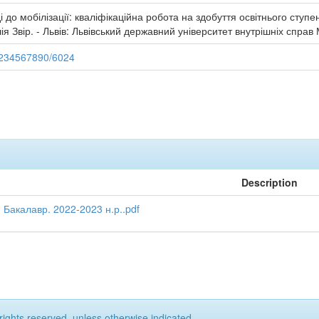
і до мобілізації: кваліфікаційна робота на здобуття освітнього сту
я Звір. - Львів: Львівський державний університет внутрішніх справ 
/1234567890/6024
Description
 Бакалавр. 2022-2023 н.р..pdf
rights reserved, unless otherwise indicated.