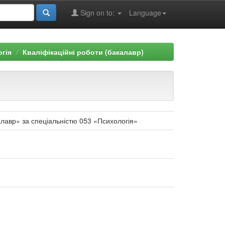
Sign on to:
Language
огія
Кваліфікаційні роботи (бакалавр)
калавр» за спеціальністю 053 «Психологія»