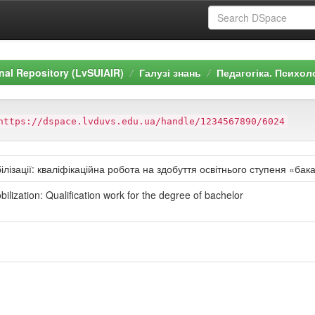
ional Repository (LvSUIAIR)
Галузі знань
Педагогіка. Психол
https://dspace.lvduvs.edu.ua/handle/1234567890/6024
ілізації: кваліфікаційна робота на здобуття освітнього ступеня «ба
bilization: Qualification work for the degree of bachelor