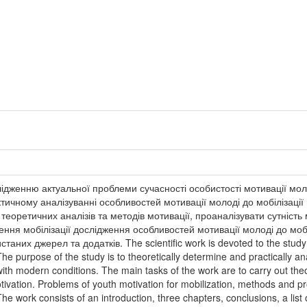
дженню актуальної проблеми сучасності особистості мотивації моло
тичному аналізуванні особливостей мотивації молоді до мобілізації
теоретичних аналізів та методів мотивації, проаналізувати сутність
дення мобілізації дослідження особливостей мотивації молоді до мобіл
станих джерел та додатків. The scientific work is devoted to the study
The purpose of the study is to theoretically determine and practically an
ith modern conditions. The main tasks of the work are to carry out the
ivation. Problems of youth motivation for mobilization, methods and pro
 The work consists of an introduction, three chapters, conclusions, a li