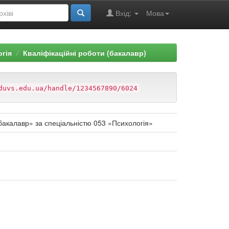
Вхід:
Мова
огія
Кваліфікаційні роботи (бакалавр)
duvs.edu.ua/handle/1234567890/6024
«бакалавр» за спеціальністю 053 «Психологія»