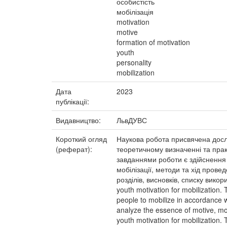
особистість
мобілізація
motivation
motive
formation of motivation
youth
personality
mobilization
Дата
2023
публікації:
Видавництво:
ЛьвДУВС
Короткий огляд
Наукова робота присвячена дослі
(реферат):
теоретичному визначенні та прак
завданнями роботи є здійснення 
мобілізації, методи та хід прове
розділів, висновків, списку викори
youth motivation for mobilization. 
people to mobilize in accordance w
analyze the essence of motive, mot
youth motivation for mobilization.