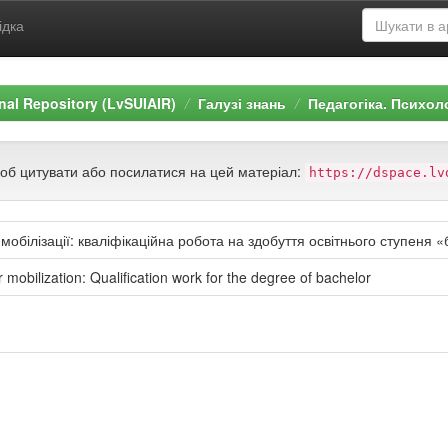
ідка
ional Repository (LvSUIAIR)
Галузі знань
Педагогіка. Психол
щоб цитувати або посилатися на цей матеріал:
https://dspace.lv
мобілізації: кваліфікаційна робота на здобуття освітнього ступеня 
or mobilization: Qualification work for the degree of bachelor