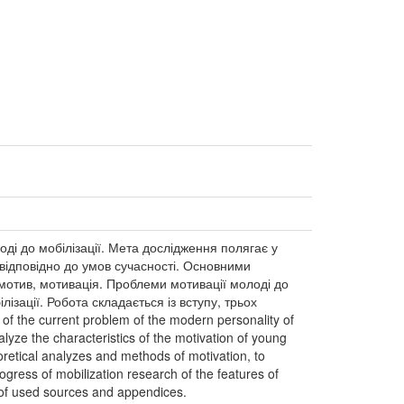
ді до мобілізації. Мета дослідження полягає у
 відповідно до умов сучасності. Основними
 мотив, мотивація. Проблеми мотивації молоді до
ізації. Робота складається із вступу, трьох
 of the current problem of the modern personality of
alyze the characteristics of the motivation of young
oretical analyzes and methods of motivation, to
gress of mobilization research of the features of
st of used sources and appendices.