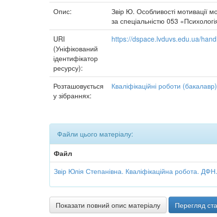
Опис:
Звір Ю. Особливості мотивації м
за спеціальністю 053 «Психологія
URI
https://dspace.lvduvs.edu.ua/ha
(Уніфікований
ідентифікатор
ресурсу):
Розташовується
Кваліфікаційні роботи (бакалавр)
у зібраннях:
Файли цього матеріалу:
Файл
Звір Юлія Степанівна. Кваліфікаційна робота. ДФН.
Показати повний опис матеріалу
Перегляд ста