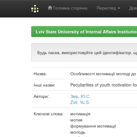
Головна сторінка
Перегляд
Дов
Skip
navigation
Lviv State University of Internal Affairs Institut
Будь ласка, використовуйте цей ідентифікатор, 
Назва:
Особливості мотивації молоді до 
Інші назви:
Peculiarities of youth motivation f
Автори:
Звір, Ю.С.
Zvir, Yu.S.
Ключові слова:
мотивація
мотив
формування мотивації
молодь