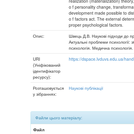
realization (materialization) theor
o f personality change, transformati
development made possible to distin
o f factors act. The external deter
proper psychological factors.
Опис:
Швець Д.В. Наукові підходи до пр
Актуальні проблеми психології: з
психологія. Медична психологія. -
URI
https://dspace.lvduvs.edu.ua/ha
(Уніфікований
ідентифікатор
ресурсу):
Розташовується
Наукові публікації
у зібраннях:
Файли цього матеріалу:
Файл