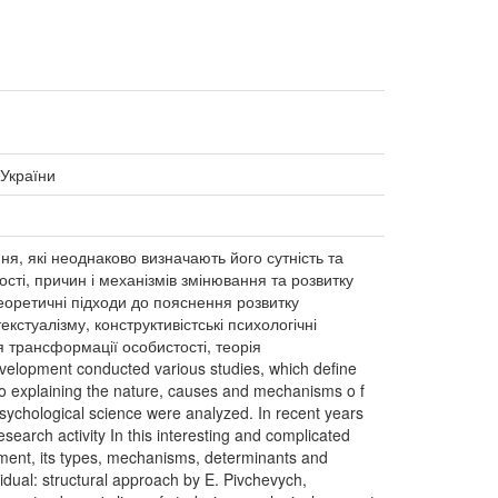
 України
ня, які неоднаково визначають його сутність та
ті, причин і механізмів змінювання та розвитку
 теоретичні підходи до пояснення розвитку
текстуалізму, конструктивістські психологічні
я трансформації особистості, теорія
evelopment conducted various studies, which define
o explaining the nature, causes and mechanisms o f
psychological science were analyzed. In recent years
earch activity In this interesting and complicated
pment, its types, mechanisms, determinants and
vidual: structural approach by E. Pivchevych,