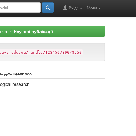
Вхід:
Мова
огія
Наукові публікації
duvs.edu.ua/handle/1234567890/8250
них дослідженнях
logical research