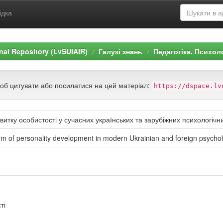
ідка
ional Repository (LvSUIAIR)
Галузі знань
Педагогіка. Психол
щоб цитувати або посилатися на цей матеріал:
https://dspace.lv
витку особистості у сучасних українських та зарубіжних психологіч
lem of personality development in modern Ukrainian and foreign psycho
ті