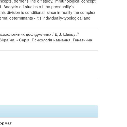
oncepts, derner's line o f study, immunological concept
. Analysis o f studies o f the personality's
s division is conditional, since in reality the complex
rnal determinants - it's individually-typological and
сихологічних дослідженнях / Д.В. Швець //
 України. - Серія: Психологія навчання. Генетична
ормат