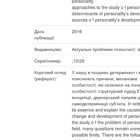
personality
approaches to the study o f person
determinants of personality's dev
sources o f personality's develop
Дата
2016
публікації:
Видавництво:
Актуальні проблеми психології: з
Серія/номер:
;10/29
Короткий огляд
У науці в пошуках детермінант і 
(реферат):
пояснюють причини, механізми. Б
особистості, які склалися на поч
особистості: структурний підхід Е
концепції, дернерський напрям д
самодетермінації суб’єкта. In sci
its essence and explain the cause
change and development of personal
the study o f the problem of perso
field, many questions remain unre
possible limits. There are the foll