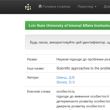
Головна сторінка
Перегляд
Дов
Skip
navigation
Lviv State University of Internal Affairs Institut
Будь ласка, використовуйте цей ідентифікатор, 
Назва:
Наукові підходи до проблеми роз
Інші назви:
Scientific approaches to the prob
Автори:
Швець, Д.В.
Shvets, D.V.
Ключові слова:
особистість
підходи до вивчення особистості
детермінанти розвитку особистос
джерела розвитку особистості