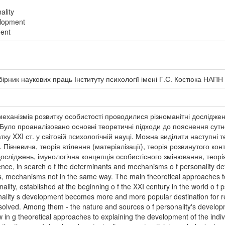
ality
elopment
ment
бірник наукових праць Інституту психології імені Г.С. Костюка НАПН
механізмів розвитку особистості проводилися різноманітні досліджен
уло проаналізовано основні теоретичні підходи до пояснення сутнос
атку XXI ст. у світовій психологічній науці. Можна виділити наступні
. Півчевича, теорія втілення (матеріалізації), теорія розвинутого кон
осліджень, імунологічна концепція особистісного змінювання, теорі
ence, in search o f the determinants and mechanisms o f personality d
s, mechanisms not in the same way. The main theoretical approaches t
ity, established at the beginning o f the XXI century in the world o f 
nality s development becomes more and more popular destination for res
solved. Among them - the nature and sources o f personality's develo
ow in g theoretical approaches to explaining the development of the indi