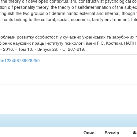
y, the theory o f developed contextualism, constructivist psychological c
on o f personality theory, the theory o f selfdetermination of the subject
guish the two groups o f determinants: external and internal, though thi
minants belong to the cultural, social, economic, family environment. Inte
облеми розвитку особистості у сучасних українських та зарубіжних п
бірник наукових праць Інституту психології імені Г.С. Костюка НАПН
 2016. - Том 10. - Випуск 29. - С. 207-219.
ndle/1234567890/8250
Опис
Розмір
Ф